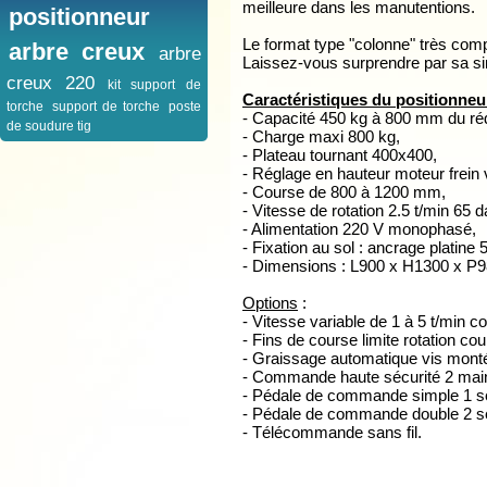
meilleure dans les manutentions.
positionneur
Le format type "colonne" très c
arbre creux
arbre
Laissez-vous surprendre par sa simp
creux 220
kit support de
Caractéristiques du positionn
torche
support de torche
poste
- Capacité 450 kg à 800 mm du ré
de soudure tig
- Charge maxi 800 kg,
- Plateau tournant 400x400,
- Réglage en hauteur moteur frein vi
- Course de 800 à 1200 mm,
- Vitesse de rotation 2.5 t/min 65
- Alimentation 220 V monophasé,
- Fixation au sol : ancrage platine
- Dimensions : L900 x H1300 x P98
Options
:
- Vitesse variable de 1 à 5 t/min 
- Fins de course limite rotation co
- Graissage automatique vis mont
- Commande haute sécurité 2 mai
- Pédale de commande simple 1 sen
- Pédale de commande double 2 sen
- Télécommande sans fil.