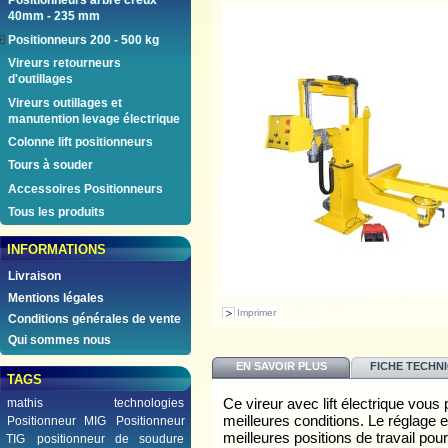
Positionneurs arbre creux
40mm - 235 mm
Positionneurs 200 - 500 kg
Vireurs retourneurs
d'outillages
Vireurs outillages et
manutention levage électrique
Colonne lift positionneurs
Tours à souder
Accessoires Positionneurs
Tous les produits
INFORMATIONS
Livraison
Mentions légales
Imprimer
Conditions générales de vente
Qui sommes nous
EN SAVOIR PLUS
FICHE TECHN
TAGS
Ce vireur avec lift électrique vou
mathis technologies
meilleures conditions. Le réglage 
Positionneur MIG
Positionneur
meilleures positions de travail po
TIG
positionneur de soudure