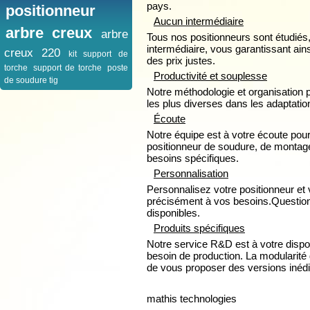
pays.
positionneur
Aucun intermédiaire
arbre creux
arbre
Tous nos positionneurs sont étudiés,
intermédiaire, vous garantissant ainsi
creux 220
kit support de
des prix justes.
torche
support de torche
poste
Productivité et souplesse
de soudure tig
Notre méthodologie et organisatio
les plus diverses dans les adaptati
Écoute
Notre équipe est à votre écoute pou
positionneur de soudure, de montage
besoins spécifiques.
Personnalisation
Personnalisez votre positionneur et
précisément à vos besoins.Questio
disponibles.
Produits spécifiques
Notre service R&D est à votre dispos
besoin de production. La modularité
de vous proposer des versions inédit
mathis technologies