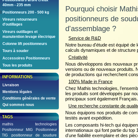
Positionneurs arbre creux
40mm - 235 mm
Pourquoi choisir Math
Positionneurs 200 - 500 kg
positionneurs de soud
Vireurs retourneurs
d'outillages
d'assemblage ?
Vireurs outillages et
manutention levage électrique
Service de R&D
Colonne lift positionneurs
Notre bureau d'étude est équipé de l
calculs dynamiques et de structure 
Tours à souder
Créativité
Accessoires Positionneurs
Nous développons des nouveaux prod
Tous les produits
versions ou de nouveaux produits. 
de productions qui recherchent con
INFORMATIONS
100% Made in France
Livraison
Chez Mathis technologies, l’ensembl
Mentions légales
les produits sont développés par n
Conditions générales de vente
principaux sont également Français.
Qui sommes nous
Une recherche constante de qualit
Nous équipons nos produits de compo
TAGS
testés avant expédition.
mathis technologies
Les composants hi-tech qui équipen
internationaux qui font partie du to
Positionneur MIG
Positionneur
d'une fiabilité exemplaire et des pi
TIG
positionneur de soudure