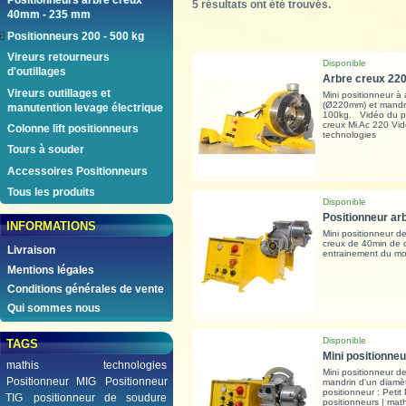
Positionneurs arbre creux
5
résultats ont été trouvés.
40mm - 235 mm
Positionneurs 200 - 500 kg
Vireurs retourneurs
Disponible
d'outillages
Arbre creux 220
Vireurs outillages et
Mini positionneur à
(Ø220mm) et mandr
manutention levage électrique
100kg. Vidéo du pos
creux Mi Ac 220 Vid
Colonne lift positionneurs
technologies
Tours à souder
Accessoires Positionneurs
Tous les produits
Disponible
Positionneur arb
INFORMATIONS
Mini positionneur d
creux de 40min de 
Livraison
entrainement du mo
Mentions légales
Conditions générales de vente
Qui sommes nous
Disponible
TAGS
Mini positionneu
mathis technologies
Mini positionneur d
Positionneur MIG
Positionneur
mandrin d'un diam
positionneur : Peti
TIG
positionneur de soudure
positionneurs | mat