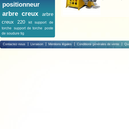
positionneur
arbre creux
arbre
creux 220
kit support de
torche
support de torche
poste
de soudure tig
Contactez-nous
Livraison
Mentions légales
Conditions générales de vente
Qu