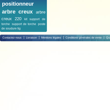
positionneur
arbre creux
arbre
creux 220
kit support de
torche
support de torche
poste
de soudure tig
Contactez-nous
Livraison
Mentions légales
Conditions générales de vente
Qu