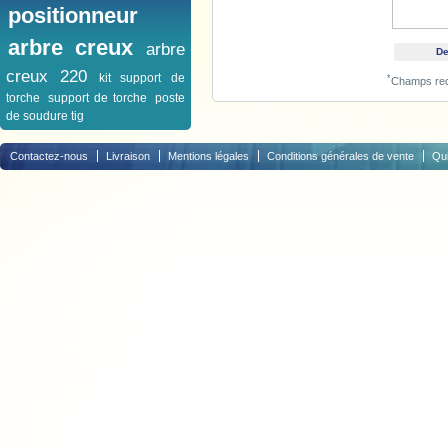
positionneur
arbre creux
arbre
creux 220
kit support de
*
Champs req
torche
support de torche
poste
de soudure tig
Contactez-nous
Livraison
Mentions légales
Conditions générales de vente
Qu