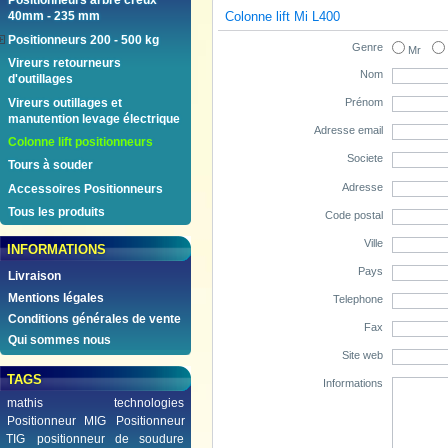
Positionneurs arbre creux
Colonne lift Mi L400
40mm - 235 mm
Positionneurs 200 - 500 kg
Genre
Mr
Vireurs retourneurs
Nom
d'outillages
Vireurs outillages et
Prénom
manutention levage électrique
Adresse email
Colonne lift positionneurs
Societe
Tours à souder
Adresse
Accessoires Positionneurs
Tous les produits
Code postal
Ville
INFORMATIONS
Pays
Livraison
Mentions légales
Telephone
Conditions générales de vente
Fax
Qui sommes nous
Site web
TAGS
Informations
mathis technologies
Positionneur MIG
Positionneur
TIG
positionneur de soudure