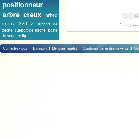
positionneur
arbre creux
arbre
creux 220
kit support de
*
Champs req
torche
support de torche
poste
de soudure tig
Contactez-nous
Livraison
Mentions légales
Conditions générales de vente
Qu