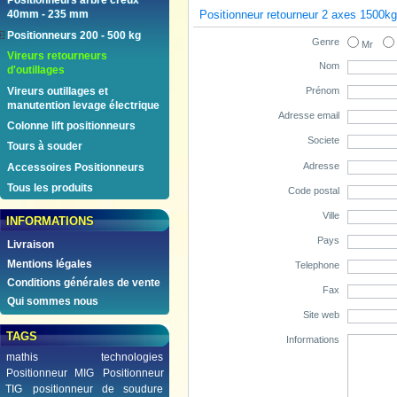
Positionneurs arbre creux
Positionneur retourneur 2 axes 1500kg
40mm - 235 mm
Positionneurs 200 - 500 kg
Genre
Mr
Vireurs retourneurs
Nom
d'outillages
Vireurs outillages et
Prénom
manutention levage électrique
Adresse email
Colonne lift positionneurs
Societe
Tours à souder
Adresse
Accessoires Positionneurs
Tous les produits
Code postal
Ville
INFORMATIONS
Pays
Livraison
Mentions légales
Telephone
Conditions générales de vente
Fax
Qui sommes nous
Site web
TAGS
Informations
mathis technologies
Positionneur MIG
Positionneur
TIG
positionneur de soudure