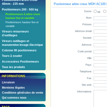
Positionneurs arbre creux
Positionneur arbre creux MDH AC100
40mm - 235 mm
Positionneurs 200 - 500 kg
Genre
Mr
Positionneurs à arbre creux
Nom
hauteur fixe et variable
Positionneurs hauteur fixe et
Prénom
variable
Adresse email
Vireurs retourneurs
d'outillages
Societe
Vireurs outillages et
Adresse
manutention levage électrique
Colonne lift positionneurs
Code postal
Tours à souder
Ville
Accessoires Positionneurs
Pays
Tous les produits
Telephone
INFORMATIONS
Fax
Livraison
Site web
Mentions légales
Informations
Conditions générales de vente
Qui sommes nous