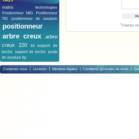
TAGS
mathis technologies
Positionneur MIG
Positionneur
TIG
positionneur de soudure
positionneur
*
Champs req
arbre creux
arbre
creux 220
kit support de
torche
support de torche
poste
de soudure tig
Contactez-nous
Livraison
Mentions légales
Conditions générales de vente
Qu