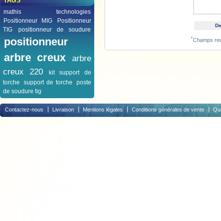
TAGS
mathis technologies
Positionneur MIG
Positionneur
TIG
positionneur de soudure
positionneur
*
Champs req
arbre creux
arbre
creux 220
kit support de
torche
support de torche
poste
de soudure tig
Contactez-nous
Livraison
Mentions légales
Conditions générales de vente
Qu