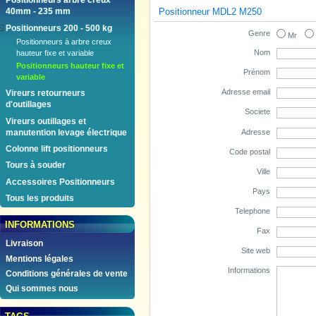
Positionneurs arbre creux
Positionneur MDL2 M250
40mm - 235 mm
Positionneurs 200 - 500 kg
Genre
Mr
Positionneurs à arbre creux
Nom
hauteur fixe et variable
Positionneurs hauteur fixe et
Prénom
variable
Adresse email
Vireurs retourneurs
d'outillages
Societe
Vireurs outillages et
Adresse
manutention levage électrique
Colonne lift positionneurs
Code postal
Tours à souder
Ville
Accessoires Positionneurs
Pays
Tous les produits
Telephone
INFORMATIONS
Fax
Livraison
Site web
Mentions légales
Informations
Conditions générales de vente
Qui sommes nous