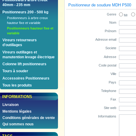
Positionneurs arbre creux
Positionneur de soudure MDH P500
40mm - 235 mm
Positionneurs 200 - 500 kg
Genre
Mr
Positionneurs à arbre creux
Nom
hauteur fixe et variable
Positionneurs hauteur fixe et
Prénom
variable
Adresse email
Vireurs retourneurs
d'outillages
Societe
Vireurs outillages et
Adresse
manutention levage électrique
Colonne lift positionneurs
Code postal
Tours à souder
Ville
Accessoires Positionneurs
Pays
Tous les produits
Telephone
INFORMATIONS
Fax
Livraison
Site web
Mentions légales
Informations
Conditions générales de vente
Qui sommes nous