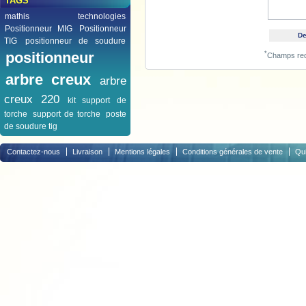
TAGS
mathis technologies
Positionneur MIG
Positionneur
TIG
positionneur de soudure
positionneur
*
Champs req
arbre creux
arbre
creux 220
kit support de
torche
support de torche
poste
de soudure tig
Contactez-nous
Livraison
Mentions légales
Conditions générales de vente
Qu