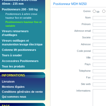
Positionneurs arbre creux
Positionneur MDH M250
40mm - 235 mm
Positionneurs 200 - 500 kg
Genre
Mr
Positionneurs à arbre creux
Nom
hauteur fixe et variable
Positionneurs hauteur fixe et
Prénom
variable
Adresse email
Vireurs retourneurs
d'outillages
Societe
Vireurs outillages et
Adresse
manutention levage électrique
Colonne lift positionneurs
Code postal
Tours à souder
Ville
Accessoires Positionneurs
Pays
Tous les produits
Telephone
INFORMATIONS
Fax
Livraison
Site web
Mentions légales
Informations
Conditions générales de vente
Qui sommes nous