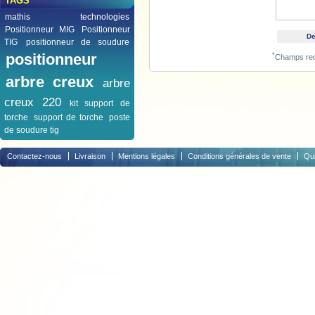
TAGS
mathis technologies
Positionneur MIG
Positionneur
TIG
positionneur de soudure
positionneur
*
Champs req
arbre creux
arbre
creux 220
kit support de
torche
support de torche
poste
de soudure tig
Contactez-nous
Livraison
Mentions légales
Conditions générales de vente
Qu