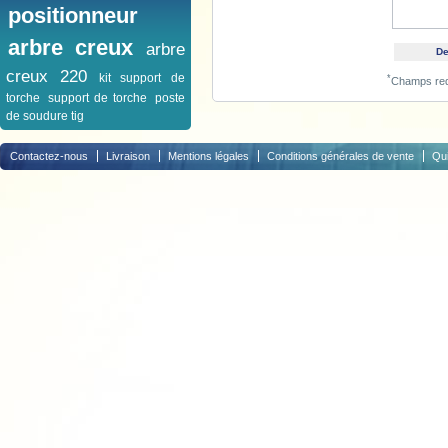
positionneur
arbre creux
arbre
creux 220
kit support de
*
Champs req
torche
support de torche
poste
de soudure tig
Contactez-nous
Livraison
Mentions légales
Conditions générales de vente
Qu