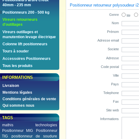
Positionneurs arbre creux
Positionneur retourneur polysoudeur i
40mm - 235 mm
Positionneurs 200 - 500 kg
Genre
Mr
Vireurs retourneurs
Nom
d'outillages
Vireurs outillages et
Prénom
manutention levage électrique
Adresse email
Colonne lift positionneurs
Societe
Tours à souder
Adresse
Accessoires Positionneurs
Tous les produits
Code postal
Ville
INFORMATIONS
Pays
Livraison
Mentions légales
Telephone
Conditions générales de vente
Fax
Qui sommes nous
Site web
TAGS
Informations
mathis technologies
Positionneur MIG
Positionneur
TIG
positionneur de soudure