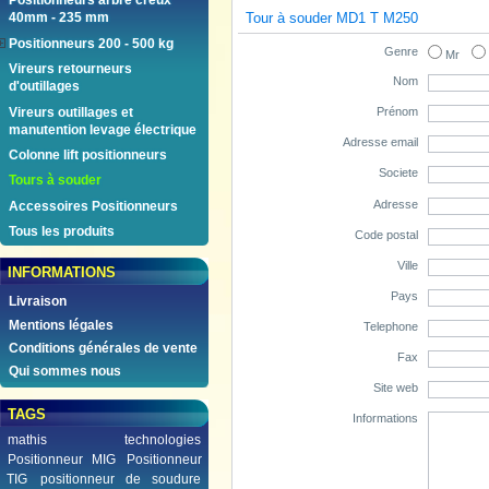
Positionneurs arbre creux
Tour à souder MD1 T M250
40mm - 235 mm
Positionneurs 200 - 500 kg
Genre
Mr
Vireurs retourneurs
Nom
d'outillages
Vireurs outillages et
Prénom
manutention levage électrique
Adresse email
Colonne lift positionneurs
Societe
Tours à souder
Adresse
Accessoires Positionneurs
Tous les produits
Code postal
Ville
INFORMATIONS
Pays
Livraison
Mentions légales
Telephone
Conditions générales de vente
Fax
Qui sommes nous
Site web
TAGS
Informations
mathis technologies
Positionneur MIG
Positionneur
TIG
positionneur de soudure