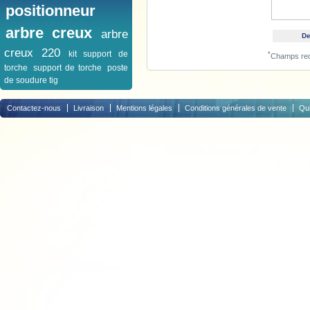
positionneur
arbre creux
arbre
creux 220
kit support de
*
Champs req
torche
support de torche
poste
de soudure tig
Contactez-nous
Livraison
Mentions légales
Conditions générales de vente
Qu