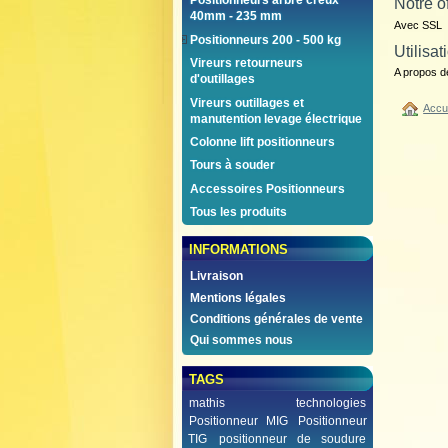
Positionneurs arbre creux
Notre o
40mm - 235 mm
Avec SSL
Positionneurs 200 - 500 kg
Utilisa
Vireurs retourneurs
A propos d
d'outillages
Vireurs outillages et
Accu
manutention levage électrique
Colonne lift positionneurs
Tours à souder
Accessoires Positionneurs
Tous les produits
INFORMATIONS
Livraison
Mentions légales
Conditions générales de vente
Qui sommes nous
TAGS
mathis technologies
Positionneur MIG
Positionneur
TIG
positionneur de soudure