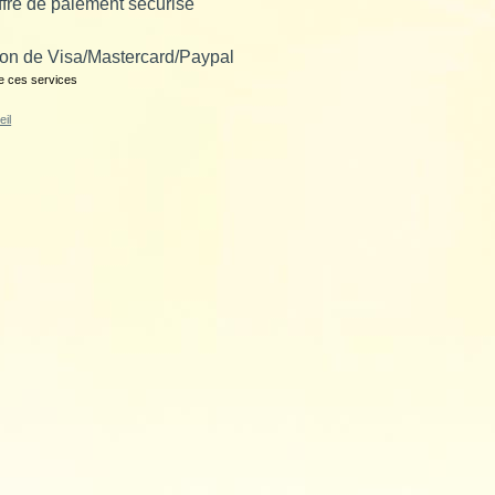
ffre de paiement sécurisé
tion de Visa/Mastercard/Paypal
e ces services
eil